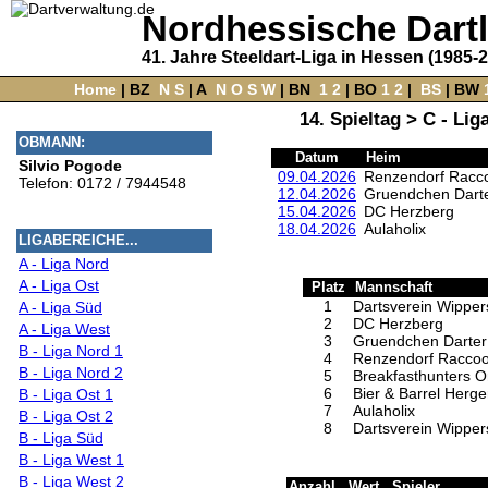
Nordhessische Dart
41. Jahre Steeldart-Liga in Hessen (1985-
Home
‌ |
BZ
‌
N
S
‌ |
A
‌
N
O
S
W
‌ |
BN
‌
1
2
|
BO
‌
1
2
|
‌
BS
|
BW
‌
14. Spieltag > C - Li
OBMANN:
Datum
Heim
Silvio Pogode
09.04.2026
Renzendorf Racc
Telefon: 0172 / 7944548
12.04.2026
Gruendchen Darte
15.04.2026
DC Herzberg
18.04.2026
Aulaholix
LIGABEREICHE...
A - Liga Nord
A - Liga Ost
Platz
Mannschaft
1
Dartsverein Wippers
A - Liga Süd
2
DC Herzberg
A - Liga West
3
Gruendchen Darter
B - Liga Nord 1
4
Renzendorf Raccoo
B - Liga Nord 2
5
Breakfasthunters O
6
Bier & Barrel Herge
B - Liga Ost 1
7
Aulaholix
B - Liga Ost 2
8
Dartsverein Wippers
B - Liga Süd
B - Liga West 1
B - Liga West 2
Anzahl
Wert
Spieler