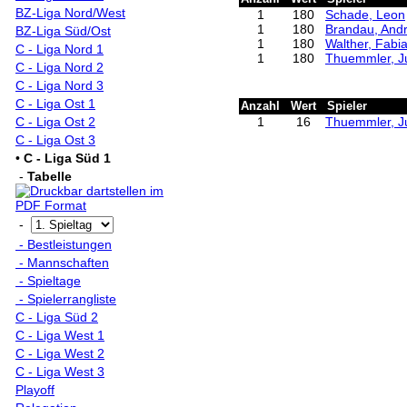
BZ-Liga Nord/West
1
180
Schade, Leon
1
180
Brandau, And
BZ-Liga Süd/Ost
1
180
Walther, Fabi
C - Liga Nord 1
1
180
Thuemmler, Ju
C - Liga Nord 2
C - Liga Nord 3
C - Liga Ost 1
Anzahl
Wert
Spieler
C - Liga Ost 2
1
16
Thuemmler, Ju
C - Liga Ost 3
•
C - Liga Süd 1
-
Tabelle
-
- Bestleistungen
- Mannschaften
- Spieltage
- Spielerrangliste
C - Liga Süd 2
C - Liga West 1
C - Liga West 2
C - Liga West 3
Playoff