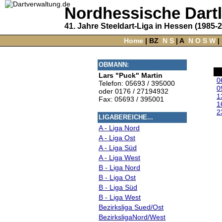
Nordhessische Dart
41. Jahre Steeldart-Liga in Hessen (1985-
Home
‌ |
BZ
‌
N
S
‌ |
A
‌
N
O
S
W
‌ |
OBMANN:
Lars "Puck" Martin
0
Telefon: 05693 / 395000
0
oder 0176 / 27194932
1
Fax: 05693 / 395001
1
2
LIGABEREICHE...
A - Liga Nord
A - Liga Ost
A - Liga Süd
A - Liga West
B - Liga Nord
B - Liga Ost
B - Liga Süd
B - Liga West
Bezirksliga Sued/Ost
BezirksligaNord/West