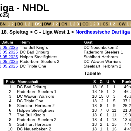
liga - NHDL
2025)
BN
‌
1
2
|
BO
‌
1
2
|
‌
BS
|
BW
‌
1
2
‌ |
CN
‌
1
2
3
|
CO
‌
1
2
3
|
CS
‌
1
2
|
CW
‌
1
18. Spieltag > C - Liga West 1 >
Nordhessische Dartliga
Datum
Heim
Gast
6.05.2025
The Bull King´s
DC Neuenbeken 2
9.05.2025
DC Bad Driburg
Paderborn Steelers 1
3.05.2025
Holpen Steelfighters
Stahlhart Herbram
6.05.2025
Paderborn Steelers 2
DC Wawuri Warriors
3.05.2025
DC Triple One
Steeldart Herbram 2
Tabelle
Platz
Mannschaft
S
G
U
V
Punk
1
DC Bad Driburg
18
16
1
1
49:
2
Paderborn Steelers 1
18
15
1
2
46:
3
DC Wawuri Warriors
18
15
0
3
45:
4
DC Triple One
18
12
1
5
37:
5
Steeldart Herbram 2
18
8
1
9
25:
6
Holpen Steelfighters
18
7
0
11
21:
7
The Bull King´s
18
6
1
11
19:
8
Paderborn Steelers 2
18
4
1
13
13:
9
Stahlhart Herbram
18
2
1
15
7:4
10
DC Neuenbeken 2
18
1
1
16
4:4