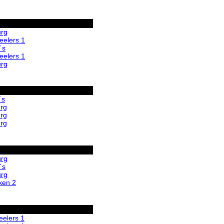
urg
eelers 1
´s
eelers 1
urg
´s
rg
rg
rg
urg
´s
urg
ken 2
eelers 1