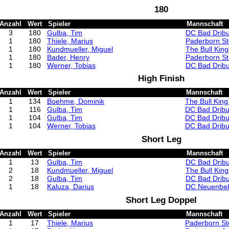
180
Anzahl
Wert
Spieler
Mannschaft
3
180
Gulba, Tim
DC Bad Drib
1
180
Thiele, Marius
Paderborn St
1
180
Kundmueller, Miguel
The Bull King
1
180
Bader, Henry
Paderborn St
1
180
Werner, Tobias
DC Bad Drib
High Finish
Anzahl
Wert
Spieler
Mannschaft
1
134
Boehme, Dominik
The Bull King
1
116
Gulba, Tim
DC Bad Dribu
1
104
Gulba, Tim
DC Bad Dribu
1
104
Werner, Tobias
DC Bad Dribu
Short Leg
Anzahl
Wert
Spieler
Mannschaft
1
13
Gulba, Tim
DC Bad Drib
2
18
Kundmueller, Miguel
The Bull King
2
18
Gulba, Tim
DC Bad Drib
1
18
Kaluza, Darius
DC Neuenbe
Short Leg Doppel
Anzahl
Wert
Spieler
Mannschaft
1
17
Thiele, Marius
Paderborn St