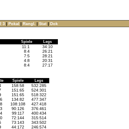
2
3
‌ |‌
Pokal
‌ |‌
Rangl.
‌ |‌
Stat
‌ |‌
Dok
Spiele
Legs
11
:
1
34
:
10
8
:
4
26
:
21
7
:
5
28
:
21
4
:
8
20
:
31
8
:
4
27
:
17
te
Spiele
Legs
4
158:58
532:285
7
151:65
524:301
9
151:65
518:322
16
134:82
477:347
28
108:108
427:418
33
90:126
376:461
34
99:117
400:434
40
72:144
315:514
6
73:143
343:502
9
44:172
246:574