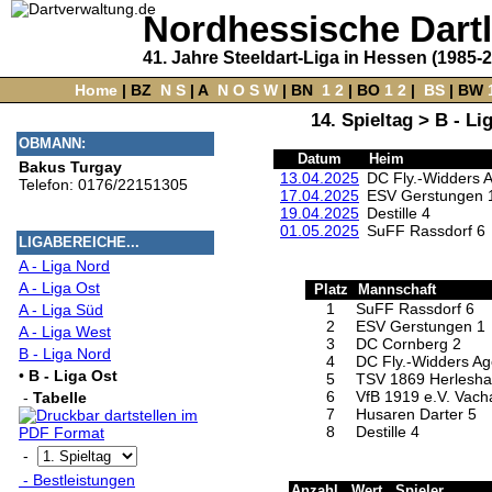
Nordhessische Dart
41. Jahre Steeldart-Liga in Hessen (1985-
Home
‌ |
BZ
‌
N
S
‌ |
A
‌
N
O
S
W
‌ |
BN
‌
1
2
|
BO
‌
1
2
|
‌
BS
|
BW
‌
14. Spieltag > B - L
OBMANN:
Datum
Heim
Bakus Turgay
13.04.2025
DC Fly.-Widders 
Telefon: 0176/22151305
17.04.2025
ESV Gerstungen 
19.04.2025
Destille 4
01.05.2025
SuFF Rassdorf 6
LIGABEREICHE...
A - Liga Nord
A - Liga Ost
Platz
Mannschaft
1
SuFF Rassdorf 6
A - Liga Süd
2
ESV Gerstungen 1
A - Liga West
3
DC Cornberg 2
B - Liga Nord
4
DC Fly.-Widders A
•
B - Liga Ost
5
TSV 1869 Herlesha
6
VfB 1919 e.V. Vach
-
Tabelle
7
Husaren Darter 5
8
Destille 4
-
- Bestleistungen
Anzahl
Wert
Spieler