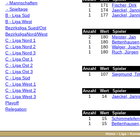
- Mannschaften
1
171
Fischer, Dirk
- Spieltage
1
174
Jaeckel, Jann
1
177
Jaeckel, Jann
B - Liga Süd
B - Liga West
Bezirksliga Sued/Ost
Anzahl
Wert
Spieler
BezirksligaNord/West
2
180
Meister, Jan
C - Liga Nord 1
1
180
Bettenhausen
C - Liga Nord 2
1
180
Walger, Joac
1
180
Ruch, Jürgen
C - Liga Nord 3
C - Liga Ost 1
C - Liga Ost 2
Anzahl
Wert
Spieler
C - Liga Ost 3
1
107
Siegmund, Ti
C - Liga Süd
C - Liga West 1
C - Liga West 2
Anzahl
Wert
Spieler
1
14
Jaeckel, Jann
C - Liga West 3
Playoff
Relegation
Anzahl
Wert
Spieler
1
15
Schimmelpfenn
1
15
Bettenhausen
Home
−
Liga
−
Konta