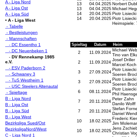
A - Liga Nord
13
04.04.2025
Norbert Dub
A - Liga Ost
13
04.04.2025
Michael He
14
20.04.2025
Piotr Lisiecki
A - Liga Süd
14
20.04.2025
Piotr Lisiecki
•
A - Liga West
Heimspiele: 
- Tabelle
- Bestleistungen
- Mannschaften
- DC Essentho 1
Spieltag
Datum
Heim
Michael Web
- DC Neuenbeken 1
2
11.09.2024
Tino van Elk
-
DV Rennekamp 1985
Josef Driller
e.V.
2
11.09.2024
Marcel Koch
- ESV Paderborn 2
Piotr Lisiecki
3
27.09.2024
- Schwaney 3
Soeren Broc
Piotr Lisiecki
- TuS Westheim 1
3
27.09.2024
Soeren Broc
- USC Steelers Altenautal
Piotr Lisiecki
6
08.11.2024
- Spieltage
Phil Haensg
B - Liga Nord
Peter Zahn
7
20.11.2024
Danilo Wolff
B - Liga Ost
Stefan Forne
B - Liga Süd
7
20.11.2024
Daniel Wend
B - Liga West
Frederic Kie
10
18.02.2025
Bezirksliga Sued/Ost
Jim Molema
Jens Zschie
BezirksligaNord/West
10
18.02.2025
Christian Vo
C - Liga Nord 1