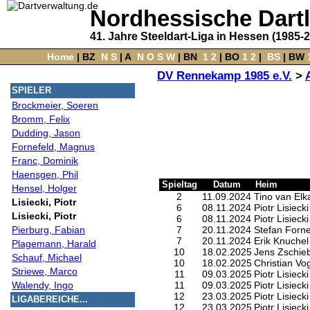
Nordhessische Dart
41. Jahre Steeldart-Liga in Hessen (1985-
Home
‌ |
BZ
‌
N
S
‌ |
A
‌
N
O
S
W
‌ |
BN
‌
1
2
|
BO
‌
1
2
|
‌
BS
|
BW
‌
DV Rennekamp 1985 e.V.
>
SPIELER
Brockmeier, Soeren
Bromm, Felix
Dudding, Jason
Fornefeld, Magnus
Franc, Dominik
Haensgen, Phil
Spieltag
Datum
Heim
Hensel, Holger
2
11.09.2024
Tino van Elk
Lisiecki, Piotr
6
08.11.2024
Piotr Lisiecki
Lisiecki, Piotr
6
08.11.2024
Piotr Lisiecki
Pierburg, Fabian
7
20.11.2024
Stefan Forne
7
20.11.2024
Erik Knuchel
Plagemann, Harald
10
18.02.2025
Jens Zschie
Schauf, Michael
10
18.02.2025
Christian Vo
Striewe, Marco
11
09.03.2025
Piotr Lisiecki
Walendy, Ingo
11
09.03.2025
Piotr Lisiecki
12
23.03.2025
Piotr Lisiecki
LIGABEREICHE...
12
23.03.2025
Piotr Lisiecki