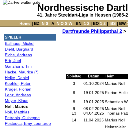
Nordhessische Dart
41. Jahre Steeldart-Liga in Hessen (1985-
Home
‌ |
BZ
‌
N
S
‌ |
A
‌
N
O
S
W
‌ |
BN
‌
1
2
|
BO
‌
1
2
|
‌
BS
|
BW
‌
Dartfreunde Philippsthal 2
>
SPIELER
Ballhaus, Michel
Diehl, Burghard
Eiche, Andreas
Erb, Joel
Ganzhorn, Tim
Hacke, Maurice (*)
Spieltag
Datum
Heim
Helke, Daniel
Koehler, Peter
3
01.10.2024
Marius Noll
Krugel, Florian
8
19.01.2025
Florian Helle
Lenz, Andreas
Meyer, Klaus
8
19.01.2025
Sebastian Wu
Noll, Marius
9
08.02.2025
Marius Noll
Noll, Matthias
13
04.04.2025
Thomas Patz
Petronio, Guiseppe
14
11.04.2025
Marius Noll
Posteuca, Emy-Leonardo
Heimspiele: 