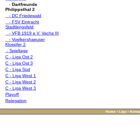
-
Dartfreunde
Philippsthal 2
- DC Friedewald
- FSV Eintracht
Stadtlengsfeld
- VFB 1919 e.V. Vacha III
- Voelkershaeuser
Kloepfer 2
- Spieltage
C - Liga Ost 2
C - Liga Ost 3
C - Liga Süd
C - Liga West 1
C - Liga West 2
C - Liga West 3
Playoff
Relegation
Home
−
Liga
−
Konta