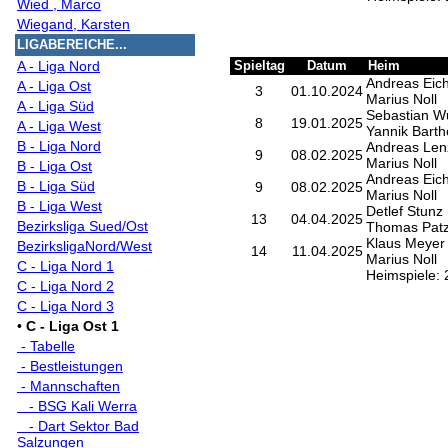
Wied , Marco
Wiegand, Karsten
LIGABEREICHE...
A - Liga Nord
Spieltag
Datum
Heim
Andreas Eic
A - Liga Ost
3
01.10.2024
Marius Noll
A - Liga Süd
Sebastian Wu
8
19.01.2025
A - Liga West
Yannik Bart
B - Liga Nord
Andreas Len
9
08.02.2025
Marius Noll
B - Liga Ost
Andreas Eic
B - Liga Süd
9
08.02.2025
Marius Noll
B - Liga West
Detlef Stunz
13
04.04.2025
Bezirksliga Sued/Ost
Thomas Patz
Klaus Meyer
BezirksligaNord/West
14
11.04.2025
Marius Noll
C - Liga Nord 1
Heimspiele: 2
C - Liga Nord 2
C - Liga Nord 3
•
C - Liga Ost 1
- Tabelle
- Bestleistungen
- Mannschaften
- BSG Kali Werra
- Dart Sektor Bad
Salzungen