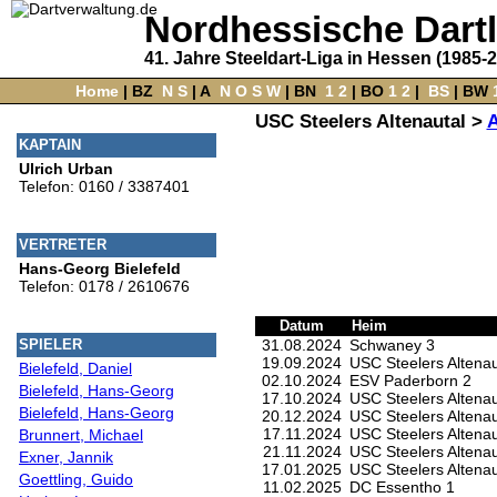
Nordhessische Dart
41. Jahre Steeldart-Liga in Hessen (1985-
Home
‌ |
BZ
‌
N
S
‌ |
A
‌
N
O
S
W
‌ |
BN
‌
1
2
|
BO
‌
1
2
|
‌
BS
|
BW
‌
USC Steelers Altenautal >
A
KAPTAIN
Ulrich Urban
Telefon: 0160 / 3387401
VERTRETER
Hans-Georg Bielefeld
Telefon: 0178 / 2610676
Datum
Heim
31.08.2024
Schwaney 3
SPIELER
19.09.2024
USC Steelers Altenau
Bielefeld, Daniel
02.10.2024
ESV Paderborn 2
Bielefeld, Hans-Georg
17.10.2024
USC Steelers Altenau
Bielefeld, Hans-Georg
20.12.2024
USC Steelers Altenau
17.11.2024
USC Steelers Altenau
Brunnert, Michael
21.11.2024
USC Steelers Altenau
Exner, Jannik
17.01.2025
USC Steelers Altenau
Goettling, Guido
11.02.2025
DC Essentho 1