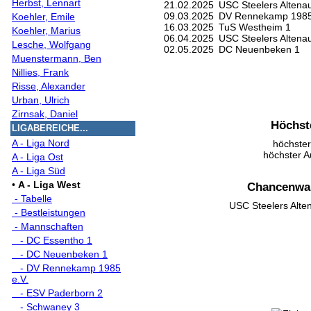
Herbst, Lennart
21.02.2025
USC Steelers Altenau
09.03.2025
DV Rennekamp 1985
Koehler, Emile
16.03.2025
TuS Westheim 1
Koehler, Marius
06.04.2025
USC Steelers Altenau
Lesche, Wolfgang
02.05.2025
DC Neuenbeken 1
Muenstermann, Ben
Nillies, Frank
Risse, Alexander
Urban, Ulrich
Zirnsak, Daniel
Höchst
LIGABEREICHE...
A - Liga Nord
höchster
höchster A
A - Liga Ost
A - Liga Süd
•
A - Liga West
Chancenwah
- Tabelle
USC Steelers Alte
- Bestleistungen
- Mannschaften
- DC Essentho 1
- DC Neuenbeken 1
- DV Rennekamp 1985
e.V.
- ESV Paderborn 2
- Schwaney 3