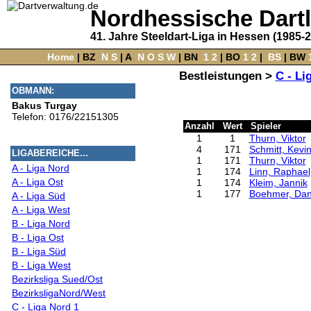
Nordhessische Dart
41. Jahre Steeldart-Liga in Hessen (1985-
Home
‌ |
BZ
‌
N
S
‌ |
A
‌
N
O
S
W
‌ |
BN
‌
1
2
|
BO
‌
1
2
|
‌
BS
|
BW
‌
Bestleistungen >
C - Li
OBMANN:
Bakus Turgay
Telefon: 0176/22151305
Anzahl
Wert
Spieler
1
1
Thurn, Viktor
4
171
Schmitt, Kevi
LIGABEREICHE...
1
171
Thurn, Viktor
A - Liga Nord
1
174
Linn, Raphael
A - Liga Ost
1
174
Kleim, Jannik
1
177
Boehmer, Dan
A - Liga Süd
A - Liga West
B - Liga Nord
B - Liga Ost
B - Liga Süd
B - Liga West
Bezirksliga Sued/Ost
BezirksligaNord/West
C - Liga Nord 1