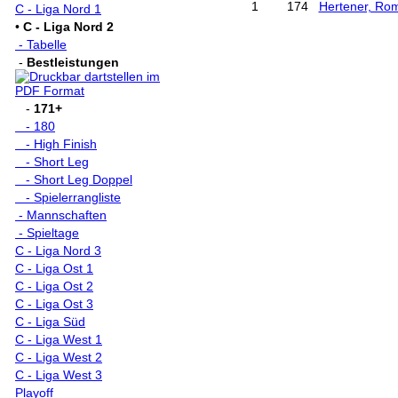
1
174
Hertener, Ro
C - Liga Nord 1
•
C - Liga Nord 2
- Tabelle
-
Bestleistungen
-
171+
- 180
- High Finish
- Short Leg
- Short Leg Doppel
- Spielerrangliste
- Mannschaften
- Spieltage
C - Liga Nord 3
C - Liga Ost 1
C - Liga Ost 2
C - Liga Ost 3
C - Liga Süd
C - Liga West 1
C - Liga West 2
C - Liga West 3
Playoff