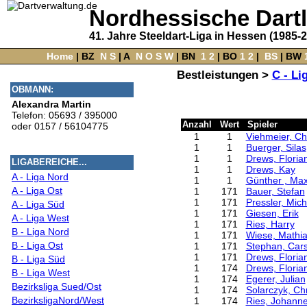
Nordhessische Dart
41. Jahre Steeldart-Liga in Hessen (1985-
Home
‌ |
BZ
‌
N
S
‌ |
A
‌
N
O
S
W
‌ |
BN
‌
1
2
|
BO
‌
1
2
|
‌
BS
|
BW
‌
Bestleistungen >
C - Li
OBMANN:
Alexandra Martin
Telefon: 05693 / 395000
Anzahl
Wert
Spieler
oder 0157 / 56104775
1
1
Viehmeier, Ch
1
1
Buerger, Silas
1
1
Drews, Floria
LIGABEREICHE...
1
1
Drews, Kay
A - Liga Nord
1
1
Günther , Ma
A - Liga Ost
1
171
Bauer, Stefan
1
171
Pressler, Mich
A - Liga Süd
1
171
Giesen, Erik
A - Liga West
1
171
Ries, Harry
B - Liga Nord
1
171
Wiese, Mathi
B - Liga Ost
1
171
Stephan, Car
1
171
Drews, Floria
B - Liga Süd
1
174
Drews, Floria
B - Liga West
1
174
Egerer, Julian
Bezirksliga Sued/Ost
1
174
Solarczyk, Ch
BezirksligaNord/West
1
174
Ries, Johann