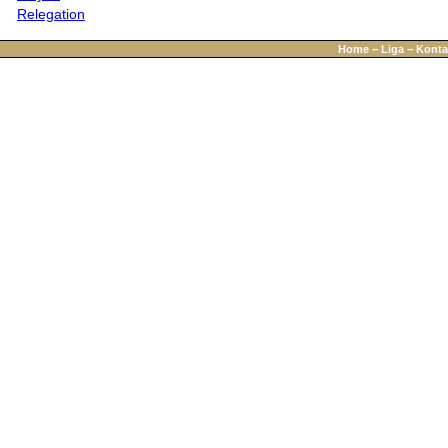
Relegation
Home
−
Liga
−
Konta