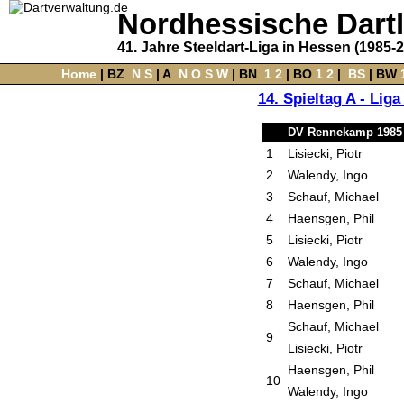
Nordhessische Dart
41. Jahre Steeldart-Liga in Hessen (1985-
Home
‌ |
BZ
‌
N
S
‌ |
A
‌
N
O
S
W
‌ |
BN
‌
1
2
|
BO
‌
1
2
|
‌
BS
|
BW
‌
14. Spieltag A - Lig
DV Rennekamp 1985 
1
Lisiecki, Piotr
2
Walendy, Ingo
3
Schauf, Michael
4
Haensgen, Phil
5
Lisiecki, Piotr
6
Walendy, Ingo
7
Schauf, Michael
8
Haensgen, Phil
Schauf, Michael
9
Lisiecki, Piotr
Haensgen, Phil
10
Walendy, Ingo